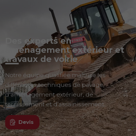
Des experts en
aménagement extérieur et
travaux de voirie
Notre équipe qualifiée maîtrise les
différentes techniques de pavage,
d'aménagement extérieur, de
terrassement et d’assainissement.
Devis